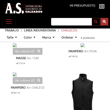
MI PRESUPUESTO
TRABAJO
LINEA INDUMENTARIA
CHALECOS
Talle
Color
Marca
Ordenar
6 productos
Ver colores (2)
PAMPERO
Art PCHA
ref 79378
MASSE
Art 1580
ref 77519
Ver colores (2)
PAMPERO
Art CHALECO
ref 80118