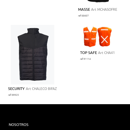
MASSE
Art MCHASOFRE
ref 88607
TOP SAFE
Art CHA41
ref 91114
SECURITY
Art CHALECO BIFAZ
ref 89925
NOSOTROS