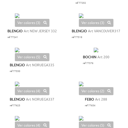
ref 77202
Ver colores (3)
Ver colores (3)
BLENGIO
Art NEW JERSEY 332
BLENGIO
Art VANCOUVER317
ref 77241
ref 77518
Ver colores (5)
BOCHIN
Art 200
ref 77576
BLENGIO
Art NORUEGA335
ref 77550
Ver colores (4)
Ver colores (2)
BLENGIO
Art NORUEGA337
FEBO
Art 288
ref 77625
ref 77654
Ver colores (4)
Ver colores (5)