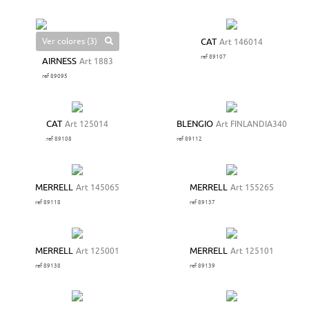
Ver colores (3)
CAT
Art 146014
ref 89107
AIRNESS
Art 1883
ref 89095
CAT
Art 125014
BLENGIO
Art FINLANDIA340
ref 89108
ref 89112
MERRELL
Art 145065
MERRELL
Art 155265
ref 89118
ref 89137
MERRELL
Art 125001
MERRELL
Art 125101
ref 89138
ref 89139