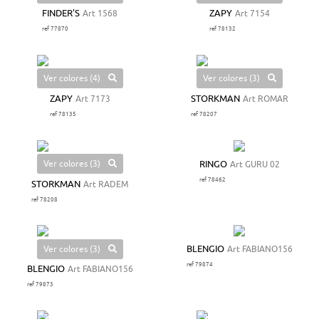
FINDER'S
Art 1568
ZAPY
Art 7154
ref 77870
ref 78132
Ver colores (4)
Ver colores (3)
ZAPY
Art 7173
STORKMAN
Art ROMAR
ref 78135
ref 78207
Ver colores (3)
RINGO
Art GURU 02
ref 78462
STORKMAN
Art RADEM
ref 78208
Ver colores (3)
BLENGIO
Art FABIANO156
ref 79874
BLENGIO
Art FABIANO156
ref 79873