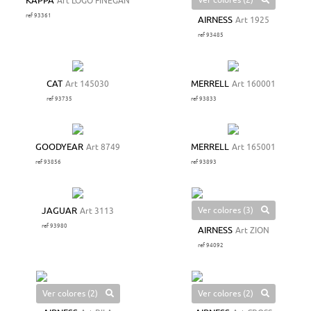
Ver colores (2)
KAPPA
Art LOGO FINEGAN
ref 93361
AIRNESS
Art 1925
ref 93485
CAT
Art 145030
MERRELL
Art 160001
ref 93735
ref 93833
GOODYEAR
Art 8749
MERRELL
Art 165001
ref 93856
ref 93893
Ver colores (3)
JAGUAR
Art 3113
ref 93980
AIRNESS
Art ZION
ref 94092
Ver colores (2)
Ver colores (2)