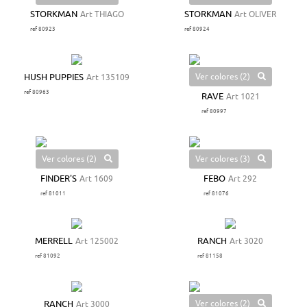
STORKMAN
Art THIAGO
STORKMAN
Art OLIVER
ref 80923
ref 80924
Ver colores (2)
HUSH PUPPIES
Art 135109
ref 80963
RAVE
Art 1021
ref 80997
Ver colores (2)
Ver colores (3)
FINDER'S
Art 1609
FEBO
Art 292
ref 81011
ref 81076
MERRELL
Art 125002
RANCH
Art 3020
ref 81092
ref 81158
Ver colores (2)
RANCH
Art 3000