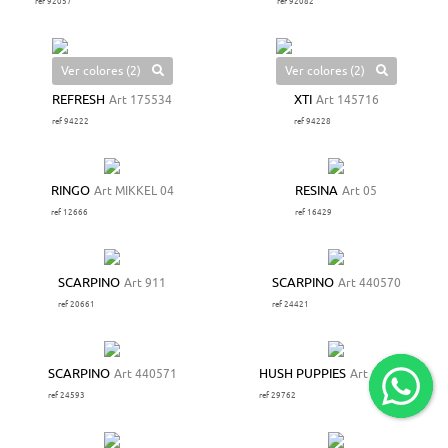
ref 92057
ref 92082
Ver colores (2)
Ver colores (2)
REFRESH
Art 175534
XTI
Art 145716
ref 94222
ref 94228
RINGO
Art MIKKEL 04
RESINA
Art 05
ref 12666
ref 16429
SCARPINO
Art 911
SCARPINO
Art 440570
ref 20661
ref 24421
SCARPINO
Art 440571
HUSH PUPPIES
Art 140083
ref 24593
ref 29762