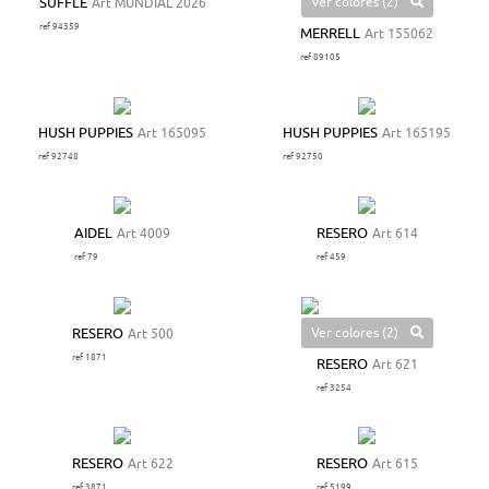
Ver colores (2)
SUFFLE
Art MUNDIAL 2026
ref 94359
MERRELL
Art 155062
ref 89105
HUSH PUPPIES
Art 165095
HUSH PUPPIES
Art 165195
ref 92748
ref 92750
AIDEL
Art 4009
RESERO
Art 614
ref 79
ref 459
Ver colores (2)
RESERO
Art 500
ref 1871
RESERO
Art 621
ref 3254
RESERO
Art 622
RESERO
Art 615
ref 3871
ref 5199