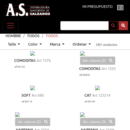
MI PRESUPUESTO
HOMBRE
TODOS
TODOS
Talle
Color
Marca
Ordenar
1801 productos
Ver colores (2)
COMODITAS
Art 1576
ref 86130
COMODITAS
Art 1203
ref 88648
SOFT
Art 680
CAT
Art 125214
ref 88710
ref 89199
Ver colores (2)
Ver colores (3)