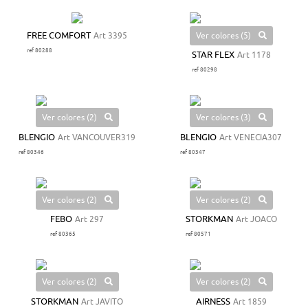
Ver colores (5)
FREE COMFORT
Art 3395
ref 80288
STAR FLEX
Art 1178
ref 80298
Ver colores (2)
Ver colores (3)
BLENGIO
Art VANCOUVER319
BLENGIO
Art VENECIA307
ref 80346
ref 80347
Ver colores (2)
Ver colores (2)
FEBO
Art 297
STORKMAN
Art JOACO
ref 80365
ref 80571
Ver colores (2)
Ver colores (2)
STORKMAN
Art JAVITO
AIRNESS
Art 1859