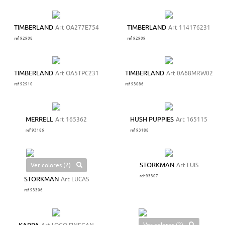
TIMBERLAND
Art OA277E754
TIMBERLAND
Art 114176231
ref 92908
ref 92909
TIMBERLAND
Art OA5TPC231
TIMBERLAND
Art 0A68MRW02
ref 92910
ref 93086
MERRELL
Art 165362
HUSH PUPPIES
Art 165115
ref 93186
ref 93188
Ver colores (2)
STORKMAN
Art LUIS
ref 93307
STORKMAN
Art LUCAS
ref 93306