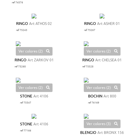
ref 74576
RINGO
Art ATHOS 02
RINGO
Art ASHER 01
ref 75243
ref 75267
Ver colores (2)
Ver colores (2)
RINGO
Art ZARKOV 01
RINGO
Art CHELSEA 01
ref 75268
ref 75528
Ver colores (2)
Ver colores (2)
STONE
Art 4106
BOCHIN
Art 800
ref 75547
ref 76169
Ver colores (3)
STONE
Art 4106
ref 77166
BLENGIO
Art BRONX 156