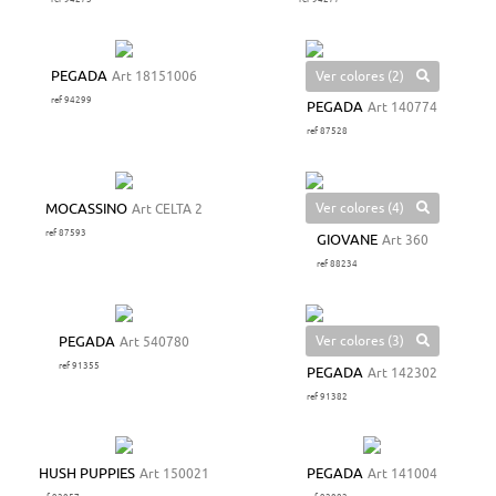
Ver colores (2)
PEGADA
Art 18151006
ref 94299
PEGADA
Art 140774
ref 87528
Ver colores (4)
MOCASSINO
Art CELTA 2
ref 87593
GIOVANE
Art 360
ref 88234
Ver colores (3)
PEGADA
Art 540780
ref 91355
PEGADA
Art 142302
ref 91382
HUSH PUPPIES
Art 150021
PEGADA
Art 141004