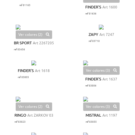
ref 81163
FINDER'S
Art 1600
ref 81636
Ver colores (2)
ZAPY
Art 7247
ref 83718
BR SPORT
Art 2267205
ref 83456
Ver colores (3)
FINDER'S
Art 1618
ref 83805
FINDER'S
Art 1637
ref 83806
Ver colores (2)
Ver colores (3)
RINGO
Art ZARKOV 03
MISTRAL
Art 1197
ref 83823
ref 83855