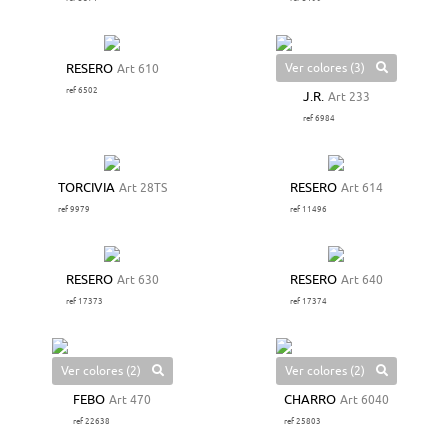
Ver colores (3)
RESERO
Art 610
ref 6502
J.R.
Art 233
ref 6984
TORCIVIA
Art 28TS
RESERO
Art 614
ref 9979
ref 11496
RESERO
Art 630
RESERO
Art 640
ref 17373
ref 17374
Ver colores (2)
Ver colores (2)
FEBO
Art 470
CHARRO
Art 6040
ref 22638
ref 25803