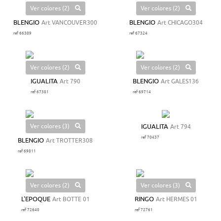
Ver colores (2)
Ver colores (2)
BLENGIO
Art VANCOUVER300
BLENGIO
Art CHICAGO304
ref 66389
ref 67324
Ver colores (2)
Ver colores (2)
IGUALITA
Art 790
BLENGIO
Art GALES136
ref 67381
ref 69714
Ver colores (3)
IGUALITA
Art 794
ref 70437
BLENGIO
Art TROTTER308
ref 69811
Ver colores (2)
Ver colores (3)
L'EPOQUE
Art BOTTE 01
RINGO
Art HERMES 01
ref 72640
ref 72761