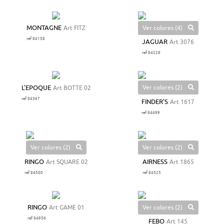
Ver colores (4)
MONTAGNE
Art FITZ
ref 84158
JAGUAR
Art 3076
ref 84228
Ver colores (2)
L'EPOQUE
Art BOTTE 02
ref 84367
FINDER'S
Art 1617
ref 84499
Ver colores (2)
Ver colores (2)
RINGO
Art SQUARE 02
AIRNESS
Art 1865
ref 84500
ref 84525
Ver colores (2)
RINGO
Art GAME 01
ref 84956
FEBO
Art 145