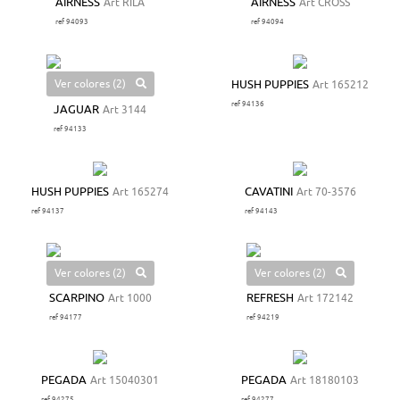
AIRNESS
Art RILA
AIRNESS
Art CROSS
ref 94093
ref 94094
Ver colores (2)
HUSH PUPPIES
Art 165212
ref 94136
JAGUAR
Art 3144
ref 94133
HUSH PUPPIES
Art 165274
CAVATINI
Art 70-3576
ref 94137
ref 94143
Ver colores (2)
Ver colores (2)
SCARPINO
Art 1000
REFRESH
Art 172142
ref 94177
ref 94219
PEGADA
Art 15040301
PEGADA
Art 18180103
ref 94275
ref 94277