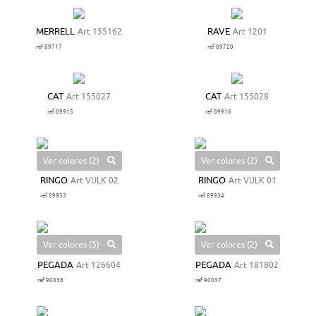
MERRELL
Art 155162
RAVE
Art 1201
ref 89717
ref 89720
CAT
Art 155027
CAT
Art 155028
ref 89915
ref 89916
Ver colores (2)
Ver colores (2)
RINGO
Art VULK 02
RINGO
Art VULK 01
ref 89933
ref 89934
Ver colores (5)
Ver colores (2)
PEGADA
Art 126604
PEGADA
Art 181802
ref 90036
ref 90037