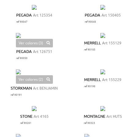
PEGADA
Art 125354
PEGADA
Art 150405
ref 90047
ref 90048
Ver colores (3)
MERRELL
Art 155129
ref 90185
PEGADA
Art 126751
ref 90050
Ver colores (2)
MERRELL
Art 155229
ref 90198
STORKMAN
Art BENJAMIN
ref 90191
STONE
Art 4165
MONTAGNE
Art HUTS
ref 90261
ref 90323