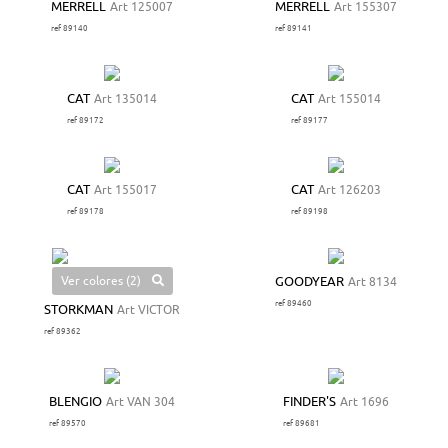
MERRELL
Art 125007
MERRELL
Art 155307
ref 89140
ref 89141
CAT
Art 135014
CAT
Art 155014
ref 89172
ref 89177
CAT
Art 155017
CAT
Art 126203
ref 89178
ref 89198
Ver colores (2)
GOODYEAR
Art 8134
ref 89460
STORKMAN
Art VICTOR
ref 89362
BLENGIO
Art VAN 304
FINDER'S
Art 1696
ref 89570
ref 89681