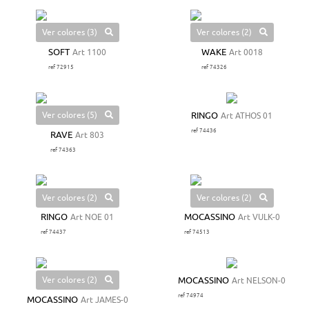
Ver colores (3)
Ver colores (2)
SOFT
Art 1100
WAKE
Art 0018
ref 72915
ref 74326
Ver colores (5)
RINGO
Art ATHOS 01
ref 74436
RAVE
Art 803
ref 74363
Ver colores (2)
Ver colores (2)
RINGO
Art NOE 01
MOCASSINO
Art VULK-0
ref 74437
ref 74513
Ver colores (2)
MOCASSINO
Art NELSON-0
ref 74974
MOCASSINO
Art JAMES-0