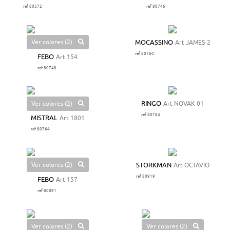
ref 80572
ref 80746
Ver colores (2)
MOCASSINO
Art JAMES-2
ref 80760
FEBO
Art 154
ref 80748
Ver colores (2)
RINGO
Art NOVAK 01
ref 80784
MISTRAL
Art 1801
ref 80764
Ver colores (2)
STORKMAN
Art OCTAVIO
ref 80919
FEBO
Art 157
ref 80891
Ver colores (2)
Ver colores (2)