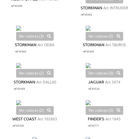
ref 85398
STORKMAN
Art INTRUDER
ref 85463
Ver colores (3)
Ver colores (2)
STORKMAN
Art ODAX
STORKMAN
Art TAURUS
ref 85464
ref 85465
Ver colores (2)
Ver colores (3)
STORKMAN
Art DALLAS
JAGUAR
Art 3074
ref 85466
ref 85526
Ver colores (2)
Ver colores (3)
WEST COAST
Art 102663
FINDER'S
Art 1645
ref 85548
ref 85771