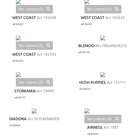
Ver colores (3)
Ver colores (2)
WEST COAST
Art 102648
WEST COAST
Art 102639
ref 88402
ref 88403
Ver colores (3)
BLENGIO
Art FINLANDIA335
ref 88708
WEST COAST
Art 102643
ref 88405
Ver colores (2)
HUSH PUPPIES
Art 135111
ref 88926
STORKMAN
Art TIMMY
ref 88737
Ver colores (4)
DIADORA
Art HI PLAYMAKER
ref 88996
AIRNESS
Art 1881
ref 89094