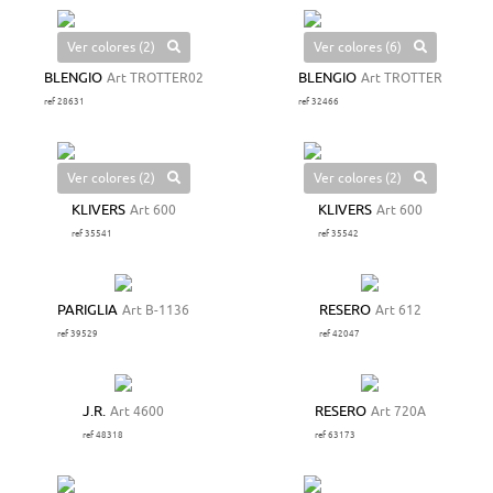
Ver colores (2)
Ver colores (6)
BLENGIO
Art TROTTER02
BLENGIO
Art TROTTER
ref 28631
ref 32466
Ver colores (2)
Ver colores (2)
KLIVERS
Art 600
KLIVERS
Art 600
ref 35541
ref 35542
PARIGLIA
Art B-1136
RESERO
Art 612
ref 39529
ref 42047
J.R.
Art 4600
RESERO
Art 720A
ref 48318
ref 63173