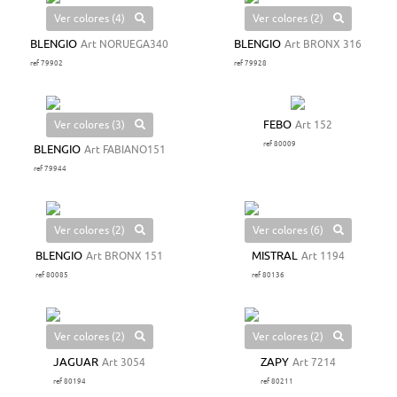
Ver colores (4)
Ver colores (2)
BLENGIO
Art NORUEGA340
BLENGIO
Art BRONX 316
ref 79902
ref 79928
Ver colores (3)
FEBO
Art 152
ref 80009
BLENGIO
Art FABIANO151
ref 79944
Ver colores (2)
Ver colores (6)
BLENGIO
Art BRONX 151
MISTRAL
Art 1194
ref 80085
ref 80136
Ver colores (2)
Ver colores (2)
JAGUAR
Art 3054
ZAPY
Art 7214
ref 80194
ref 80211