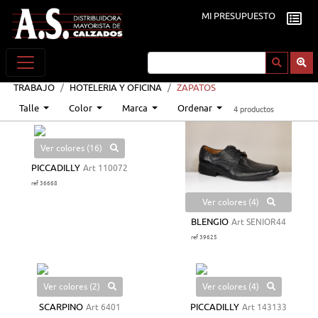
MI PRESUPUESTO
TRABAJO
HOTELERIA Y OFICINA
ZAPATOS
Talle
Color
Marca
Ordenar
4 productos
Ver colores (16)
PICCADILLY
Art 110072
ref 36668
Ver colores (4)
BLENGIO
Art SENIOR44
ref 39625
Ver colores (2)
Ver colores (4)
SCARPINO
Art 6401
PICCADILLY
Art 143133