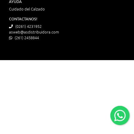
AYUDA
Cuidado del Calzado
CONTACTANOS!
(0261) 4231952
asweb@asdistribuidora.com
(261) 2458844