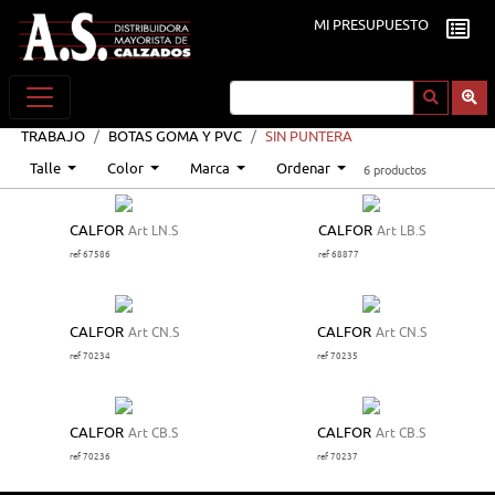
MI PRESUPUESTO
TRABAJO
BOTAS GOMA Y PVC
SIN PUNTERA
Talle
Color
Marca
Ordenar
6 productos
CALFOR
Art LN.S
CALFOR
Art LB.S
ref 67586
ref 68877
CALFOR
Art CN.S
CALFOR
Art CN.S
ref 70234
ref 70235
CALFOR
Art CB.S
CALFOR
Art CB.S
ref 70236
ref 70237