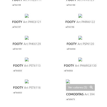
FOOTY
Art PFRZ6111
FOOTY
Art PPP6123
ref 94199
ref 94198
FOOTY
Art PMIC6121
FOOTY
Art PMIN6122
ref 94197
ref 94196
FOOTY
Art PHK6129
FOOTY
Art PSP6120
ref 94195
ref 94006
FOOTY
Art PST6113
FOOTY
Art PMARG6130
ref 94005
ref 94004
Ver colores (5)
FOOTY
Art PST6116
ref 94003
COMODITAS
Art 394
ref 69673