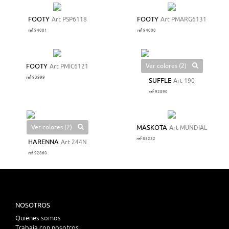
FOOTY
Art PSP6118
FOOTY
Art PMARG6131
ref 94001
ref 94000
Ver colores (2)
FOOTY
Art PMIC6121
ref 93999
SUFFLE
Art 190
ref 92890
Ver colores (2)
MASKOTA
Art MUNDIAL
ref 85232
HARENNA
Art 244N
ref 92860
NOSOTROS
Quienes somos
Trabaja con nosotros