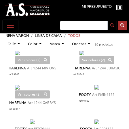
MI PRESUPUESTO
NENA VARON
LINEA DE CAMA
TODOS
Talle
Color
Marca
Ordenar
20 productos
Ver colores (2)
Ver colores (2)
HARENNA
Art 1244 MINIONS
HARENNA
Art 1244 JURASIC
ref 89845
ref 89846
Ver colores (2)
FOOTY
Art PMIN6122
ref 94002
HARENNA
Art 1244 GABBYS
ref 89847