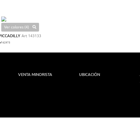
Ver colores (4)
PICCADILLY
Art 143133
ref 62975
VENTA MINORISTA
UBICACIÓN