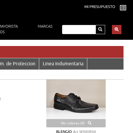
MI PRESUPUESTO
MAYORISTA
MARCAS
DOS
em. de Proteccion
Linea Indumentaria
2
Ver colores (4)
BLENGIO
Art SENIOR44