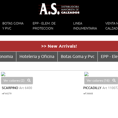
BOTAS GOMA
EPP - ELEM. DE
LINEA
VENTA 
Y PVC
PROTECCION
INDUMENTARIA
CALZA
>> New Arrivals!
ronomia
Hoteleria y Oficina
Botas Goma y Pvc
EPP - El
Ver colores (2)
Ver colores (16)
SCARPINO
Art 6400
PICCADILLY
Art 11007
ref 44279
ref 36668