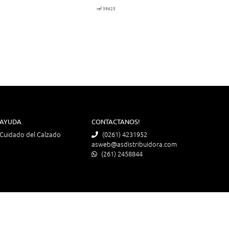
ref 39625
AYUDA
CONTACTANOS!
Cuidado del Calzado
(0261) 4231952
asweb@asdistribuidora.com
(261) 2458844