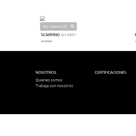
Ver colores (2)
SCARPINO
Art 6401
ref 49648
NOSOTROS
CERTIFICACIONES
Quienes somos
Trabaja con nosotros