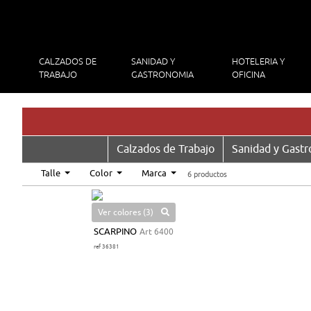
CALZADOS DE
SANIDAD Y
HOTELERIA Y
TRABAJO
GASTRONOMIA
OFICINA
Calzados de Trabajo
Sanidad y Gast
Talle
Color
Marca
6 productos
Ver colores (3)
SCARPINO
Art 6400
ref 36381